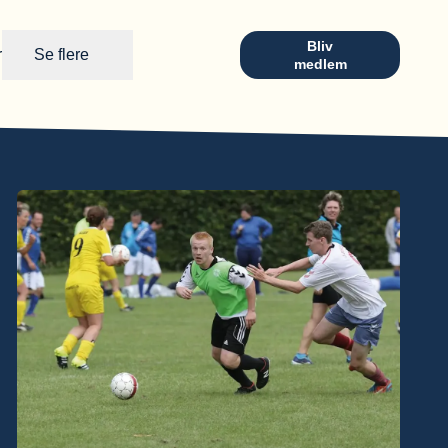
Bliv
r
Se flere
medlem