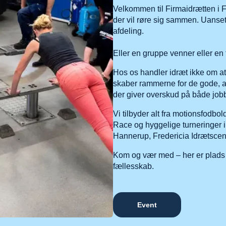
Velkommen til Firmaidrætten i Fr
der vil røre sig sammen. Uanset 
afdeling.
Eller en gruppe venner eller en fa
Hos os handler idræt ikke om at
skaber rammerne for de gode, a
der giver overskud på både job
Vi tilbyder alt fra motionsfodbo
Race og hyggelige turneringer i 
Hannerup, Fredericia Idrætscent
Kom og vær med – her er plads t
fællesskab.
Event